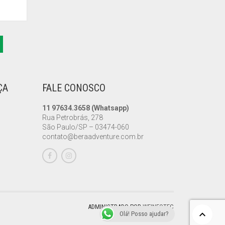
ÇA
FALE CONOSCO
11 97634.3658 (Whatsapp)
Rua Petrobrás, 278
São Paulo/SP – 03474-060
contato@beraadventure.com.br
ADMINISTRADO POR
WFINFOTEC
Olá! Posso ajudar?