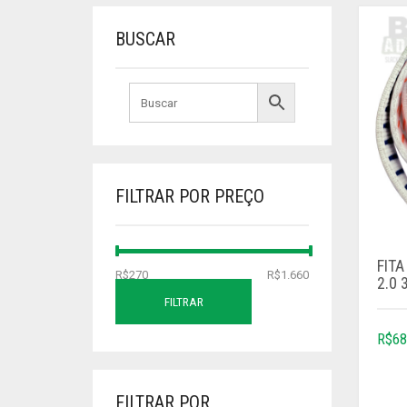
BUSCAR
FILTRAR POR PREÇO
FITA
PREÇO
PREÇO
R$270
Preço:
—
R$1.660
2.0 
MÍNIMO
MÁXIMO
FILTRAR
R$
68
FILTRAR POR