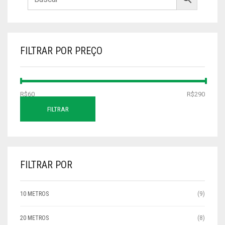
FILTRAR POR PREÇO
PREÇO
PREÇO
R$60
Preço:
—
R$290
MÍNIMO
MÁXIMO
FILTRAR
FILTRAR POR
10 METROS
(9)
20 METROS
(8)