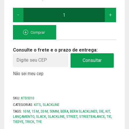
TODOS
KIT
PINK
SLACK
-
10
Comprar
METROS
QUANTIDADE
Consulte o frete e o prazo de entrega:
Consultar
Não sei meu cep
SKU:
KTD5010
CATEGORIAS:
KITS
,
SLACKLINE
TAGS:
10 M
,
15 M
,
20 M
,
50MM
,
BERA
,
BERA SLACKLINES
,
DIE
,
KIT
,
LANÇAMENTO
,
SLACK
,
SLACKLINE
,
STREET
,
STREETBALANCE
,
TIE
,
TIEDYE
,
TRICK
,
TYE