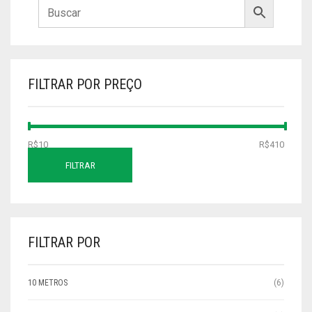
FILTRAR POR PREÇO
PREÇO
PREÇO
R$10
Preço:
—
R$410
MÍNIMO
MÁXIMO
FILTRAR
FILTRAR POR
10 METROS
(6)