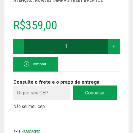
ATENÇÃO: NOVA ESTAMPA STREET BALANCE
TODOS
R$
359,00
KIT
STREET
BALANCE
SLACK
20
Comprar
METROS
+
CATRACA
Consulte o frete e o prazo de entrega:
ERGO
50
Consultar
QUANTIDADE
Não sei meu cep
SKU:
KSB5020E50