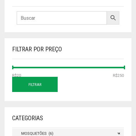
FILTRAR POR PREÇO
PREÇO
PREÇO
R$20
Preço:
—
R$250
MÍNIMO
MÁXIMO
FILTRAR
CATEGORIAS
MOSQUETÕES (6)
×