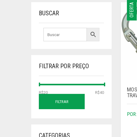
OFERTA
BUSCAR
FILTRAR POR PREÇO
MOS
PREÇO
PREÇO
R$20
Preço:
—
R$40
TRA
MÍNIMO
MÁXIMO
FILTRAR
CATEGORIAS