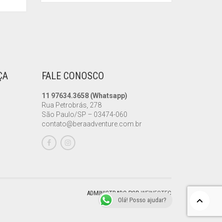
ÇA
FALE CONOSCO
11 97634.3658 (Whatsapp)
Rua Petrobrás, 278
São Paulo/SP – 03474-060
contato@beraadventure.com.br
ADMINISTRADO POR
WFINFOTEC
Olá! Posso ajudar?