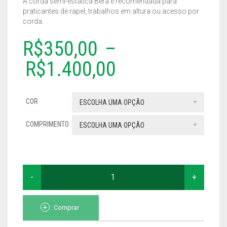
A corda semi-estática Bera é recomendada para
TODOS
praticantes de rapel, trabalhos em altura ou acesso por
corda.
R$
350,00
–
R$
1.400,00
COR
ESCOLHA UMA OPÇÃO
COMPRIMENTO
ESCOLHA UMA OPÇÃO
CORDA
SEMI-
ESTATICA
1OMM
QUANTIDADE
Comprar