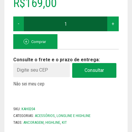
R$
169,00
TODOS
KIT
DE
ANCORAGEM
PARA
HIGHLINE-
Comprar
CORDAS
QUANTIDADE
Consulte o frete e o prazo de entrega:
Consultar
Não sei meu cep
SKU:
KAH0204
CATEGORIAS:
ACESSÓRIOS
,
LONGLINE E HIGHLINE
TAGS:
ANCORAGEM
,
HIGHLINE
,
KIT